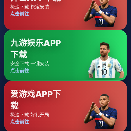
2026-07-09
32 次阅读
湖南省大学生足球联赛甲组：深度解析赛制、强队格局
与未来趋势
2026-07-08
32 次阅读