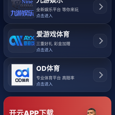
足协杯决战夜：绿茵场上的传奇直播，今夜谁将举起荣
耀之巅？
2026-07-11
31 次阅读
粉丝狂欢，元宇宙电竞场馆打造独一无二的观赛体验！