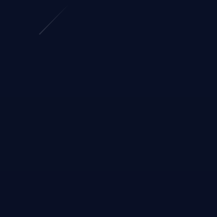
科隆队的铁血防守！德甲赛场上的坚韧力量
2026-06-23
35 次阅读