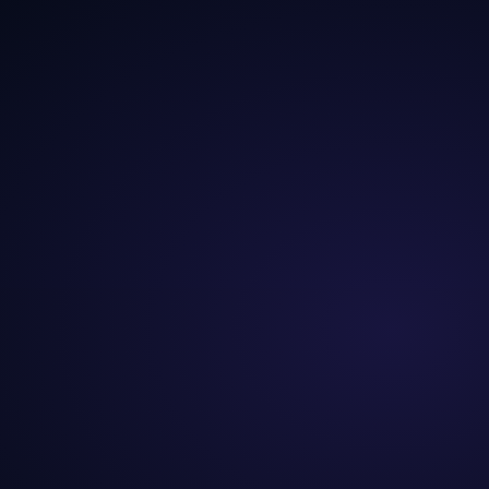
#1
月17日世界杯：那场改写历史的传奇之战至
2026-06-21
#2
科隆队的铁血防守！德甲赛场上的坚韧力量
2026-06-23