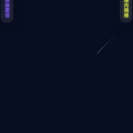
全国高中足球联赛深度解析：青春风暴背后的战术革新
与未来之星
2026-06-18
37 次阅读