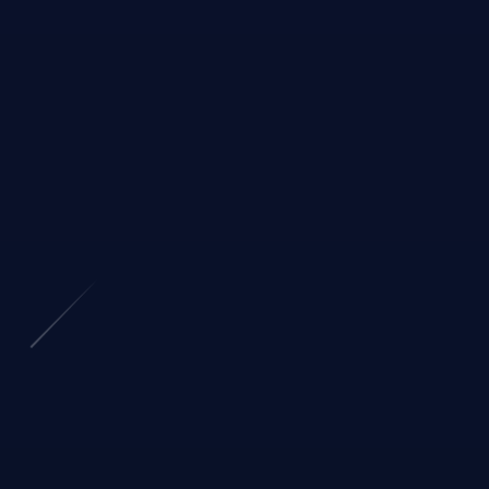
五大联赛完整盘点：英超、西甲、意甲、德甲、法甲全
解析
2026-06-30
31 次阅读